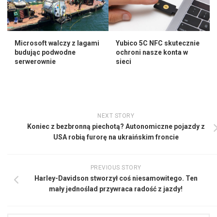
Microsoft walczy z lagami
Yubico 5C NFC skutecznie
budując podwodne
ochroni nasze konta w
serwerownie
sieci
NEXT STORY
Koniec z bezbronną piechotą? Autonomiczne pojazdy z
USA robią furorę na ukraińskim froncie
PREVIOUS STORY
Harley-Davidson stworzył coś niesamowitego. Ten
mały jednoślad przywraca radość z jazdy!