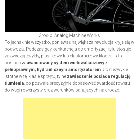
Źródło: Analog Machine Works
To jednak nie wszystko, ponieważ największa rewolucja kryje się w
podwoziu. Podczas gdy konkurencja do amortyzacji tyłu stosuje
zazwyczaj zwykły, plastikowy lub elastomerowy klocek, Tetra
posiada
zaawansowany system wielowahaczowy z
pełnoprawnym, hydraulicznym amortyzatorem
. Co niezwykle
istotne w tej klasie sprzętu, tylne
zawieszenie posiada regulację
tłumienia
, co pozwala precyzyjnie dopasować twardość roweru
do wagi rowerzysty oraz warunków panujących na drodze.