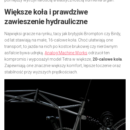
pomiędzy wytrzymałością a elastycznością tłumienia drgań.
Większe koła i prawdziwe
zawieszenie hydrauliczne
Najwięksi gracze na rynku, tacy jak brytyjski Brompton czy Birdy,
od lat stawiają na małe, 16-calowe koła. Choć ułatwiają one
transport, to jazda na nich po kostce brukowej czy nierównym
asfalcie bywa udręką.
Analog Machine Works
odrzucił ten
kompromis i wyposażył model Tetra w większe,
20-calowe koła
.
Zapewniają one znacznie większy komfort, lepsze toczenie oraz
stabilność przy wyższych prędkościach.