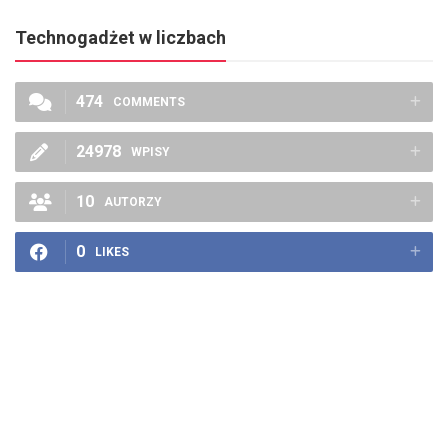
Technogadżet w liczbach
474
COMMENTS
24978
WPISY
10
AUTORZY
0
LIKES