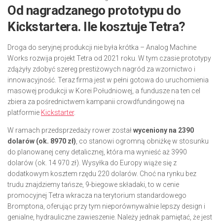
Od nagradzanego prototypu do
Kickstartera. Ile kosztuje Tetra?
Droga do seryjnej produkcji nie była krótka – Analog Machine
Works rozwija projekt Tetra od 2021 roku. W tym czasie prototypy
zdążyły zdobyć szereg prestiżowych nagród za wzornictwo i
innowacyjność. Teraz firma jest w pełni gotowa do uruchomienia
masowej produkcji w Korei Południowej, a fundusze na ten cel
zbiera za pośrednictwem kampanii crowdfundingowej na
platformie
Kickstarter
.
W ramach przedsprzedaży rower został
wyceniony na 2390
dolarów (ok. 8970 zł)
, co stanowi ogromną obniżkę w stosunku
do planowanej ceny detalicznej, która ma wynieść aż 3990
dolarów (ok. 14 970 zł). Wysyłka do Europy wiąże się z
dodatkowym kosztem rzędu 220 dolarów. Choć na rynku bez
trudu znajdziemy tańsze, 9-biegowe składaki, to w cenie
promocyjnej Tetra wkracza na terytorium standardowego
Bromptona, oferując przy tym nieporównywalnie lepszy design i
genialne, hydrauliczne zawieszenie. Należy jednak pamiętać, że jest