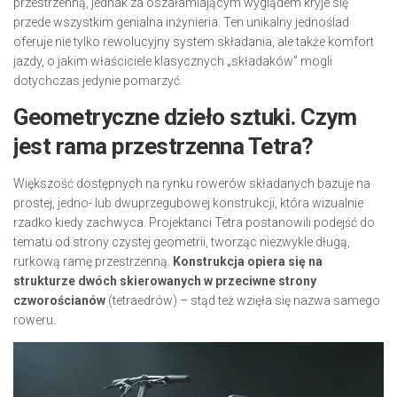
przestrzenną, jednak za oszałamiającym wyglądem kryje się
przede wszystkim genialna inżynieria. Ten unikalny jednoślad
oferuje nie tylko rewolucyjny system składania, ale także komfort
jazdy, o jakim właściciele klasycznych „składaków” mogli
dotychczas jedynie pomarzyć.
Geometryczne dzieło sztuki. Czym
jest rama przestrzenna Tetra?
Większość dostępnych na rynku rowerów składanych bazuje na
prostej, jedno- lub dwuprzegubowej konstrukcji, która wizualnie
rzadko kiedy zachwyca. Projektanci Tetra postanowili podejść do
tematu od strony czystej geometrii, tworząc niezwykle długą,
rurkową ramę przestrzenną.
Konstrukcja opiera się na
strukturze dwóch skierowanych w przeciwne strony
czworościanów
(tetraedrów) – stąd też wzięła się nazwa samego
roweru.