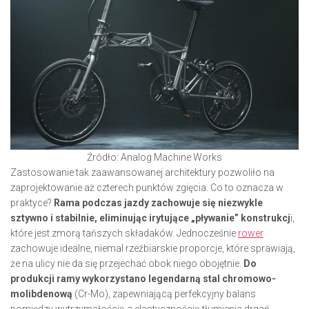
Źródło: Analog Machine Works
Zastosowanie tak zaawansowanej architektury pozwoliło na
zaprojektowanie aż czterech punktów zgięcia. Co to oznacza w
praktyce?
Rama podczas jazdy zachowuje się niezwykle
sztywno i stabilnie, eliminując irytujące „pływanie” konstrukcj
i,
które jest zmorą tańszych składaków. Jednocześnie
rower
zachowuje idealne, niemal rzeźbiarskie proporcje, które sprawiają,
że na ulicy nie da się przejechać obok niego obojętnie.
Do
produkcji ramy wykorzystano legendarną stal chromowo-
molibdenową
(Cr-Mo), zapewniającą perfekcyjny balans