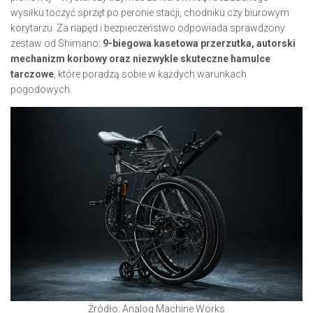
wysiłku toczyć sprzęt po peronie stacji, chodniku czy biurowym
korytarzu. Za napęd i bezpieczeństwo odpowiada sprawdzony
zestaw od Shimano:
9-biegowa kasetowa przerzutka, autorski
mechanizm korbowy oraz niezwykle skuteczne hamulce
tarczowe
, które poradzą sobie w każdych warunkach
pogodowych.
Źródło: Analog Machine Works