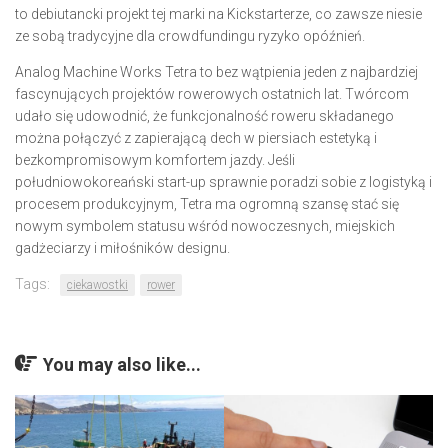
to debiutancki projekt tej marki na Kickstarterze, co zawsze niesie
ze sobą tradycyjne dla crowdfundingu ryzyko opóźnień.
Analog Machine Works Tetra to bez wątpienia jeden z najbardziej
fascynujących projektów rowerowych ostatnich lat. Twórcom
udało się udowodnić, że funkcjonalność roweru składanego
można połączyć z zapierającą dech w piersiach estetyką i
bezkompromisowym komfortem jazdy. Jeśli
południowokoreański start-up sprawnie poradzi sobie z logistyką i
procesem produkcyjnym, Tetra ma ogromną szansę stać się
nowym symbolem statusu wśród nowoczesnych, miejskich
gadżeciarzy i miłośników designu.
Tags:
ciekawostki
rower
You may also like...