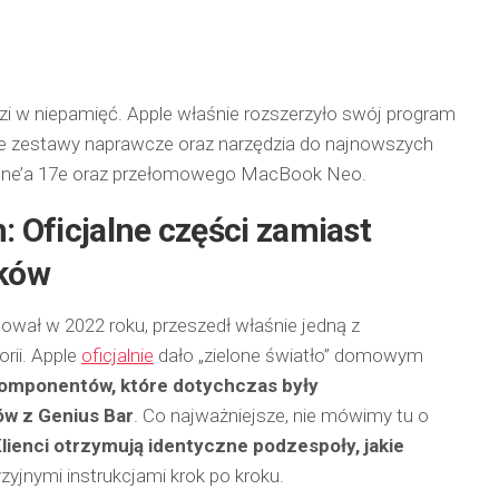
zi w niepamięć. Apple właśnie rozszerzyło swój program
alne zestawy naprawcze oraz narzędzia do najnowszych
one’a 17e oraz przełomowego MacBook Neo.
 Oficjalne części zamiast
ków
tował w 2022 roku, przeszedł właśnie jedną z
orii. Apple
oficjalnie
dało „zielone światło” domowym
komponentów, które dotychczas były
ów z Genius Bar
. Co najważniejsze, nie mówimy tu o
lienci otrzymują identyczne podzespoły, jakie
yzyjnymi instrukcjami krok po kroku.