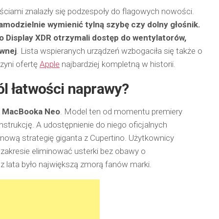
zęściami znalazły się podzespoły do flagowych nowości.
modzielnie wymienić tylną szybę czy dolny głośnik.
o Display XDR
otrzymali dostęp do wentylatorów,
wnej
. Lista wspieranych urządzeń wzbogaciła się także o
zyni ofertę
Apple
najbardziej kompletną w historii.
l łatwości naprawy?
a
MacBooka Neo
. Model ten od momentu premiery
strukcję. A udostępnienie do niego oficjalnych
ową strategię giganta z Cupertino. Użytkownicy
kresie eliminować usterki bez obawy o
z lata było największą zmorą fanów marki.