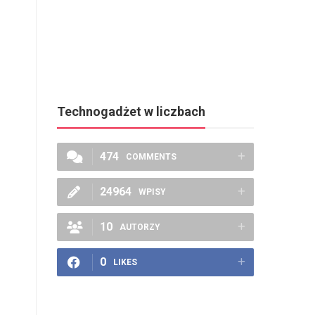
Technogadżet w liczbach
474
COMMENTS
24964
WPISY
10
AUTORZY
0
LIKES