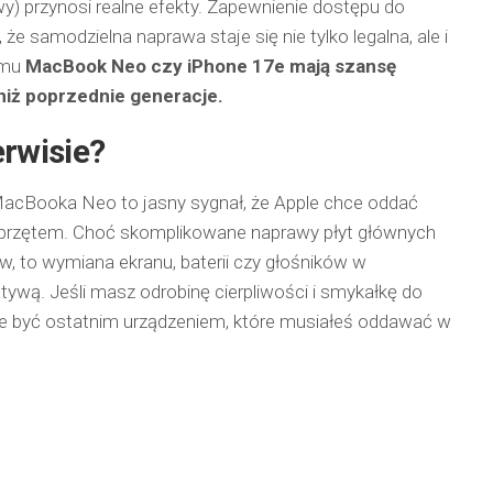
wy) przynosi realne efekty. Zapewnienie dostępu do
e samodzielna naprawa staje się nie tylko legalna, ale i
emu
MacBook Neo czy iPhone 17e mają szansę
niż poprzednie generacje.
erwisie?
MacBooka Neo to jasny sygnał, że Apple chce oddać
sprzętem. Choć skomplikowane naprawy płyt głównych
, to wymiana ekranu, baterii czy głośników w
tywą. Jeśli masz odrobinę cierpliwości i smykałkę do
e być ostatnim urządzeniem, które musiałeś oddawać w