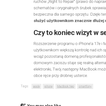
ruchów „Right to Repair” (prawo do napra
schematów i oryginalnych śrubek sprawia, ż
bezpieczna dla samego sprzętu. Dzięki t
służyć użytkownikom znacznie dłużej 
Czy to koniec wizyt w s
Rozszerzenie programu o iPhone’a 17e i 
użytkownikom większą kontrolę nad ich 
wciąż pozostaną domeną profesjonalistów
domowym zaciszu staje się realną alterna
elektroniki, Twój następny MacBook moż
obce ręce przy drobnej usterce.
Tags:
apple
iphone
MacBook Neo
smartfony
You may also like...