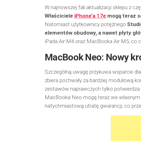
W najnowszej fali aktualizacji sklepu z c
Właściciele
iPhone’a 17e
mogą teraz sa
Natomiast użytkownicy potężnego
Studi
elementów obudowy, a nawet płyty głó
iPada Air M4 oraz MacBooka Air M5, co c
MacBook Neo: Nowy kró
Szczególną uwagę przykuwa wsparcie dl
zbiera pochwały za bardziej modułową kon
zestawów naprawczych tylko potwierdza n
MacBooka Neo mogą teraz we własnym za
natychmiastową utratę gwarancji, co prze