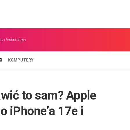
Skip
to
content
y i technologia
I
KOMPUTERY
wić to sam? Apple
o iPhone’a 17e i