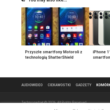
Przyszłe smartfony Motoroli z
iPhone 1
technologią ShatterShield
smartfon
AUDIOWIDEO
CIEKAWOSTKI
GADŻETY
KOMÓRK
Technogadżet © 2026. All Rights Reserved.
Powered by
WordPress
. Theme by
Alx
.