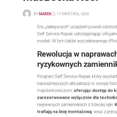
BY
MAREK
11 KWIETNIA, 2026
Era „zaklejonych” urządzeń powoli odchod
Self Service Repair, udostępniając oficj
modeli. W tym także wyczekiwanego iPh
Rewolucja w naprawach:
ryzykownych zamienni
Program Self Service Repair, który wystar
najważniejszych aktualizacji w swojej hist
majsterkowiczom,
oferując dostęp do 
zarezerwowane wyłącznie dla technik
niepewnych zamiennikach z trzeciej ręki.
K
trafiają na linię montażową
, wraz z prec