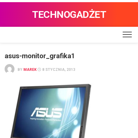
TECHNOGADŻET
asus-monitor_grafika1
BY
MAREK
8 STYCZNIA, 2013