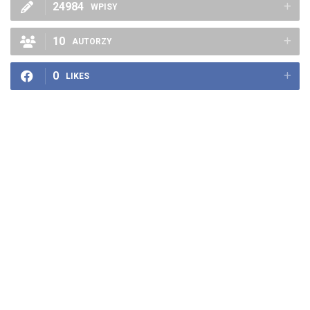
24984
WPISY
10
AUTORZY
0
LIKES