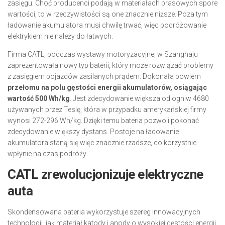
zasięgu. Choć producenci podają w materiałach prasowych spore
wartości, to w rzeczywistości są one znacznie niższe. Poza tym
ładowanie akumulatora musi chwilę trwać, więc podróżowanie
elektrykiem nie należy do łatwych.
Firma CATL, podczas wystawy motoryzacyjnej w Szanghaju
zaprezentowała nowy typ baterii, który może rozwiązać problemy
z zasięgiem pojazdów zasilanych prądem. Dokonała bowiem
przełomu na polu gęstości energii akumulatorów, osiągając
wartość 500 Wh/kg
. Jest zdecydowanie większa od ogniw 4680
używanych przez Teslę, która w przypadku amerykańskiej firmy
wynosi 272-296 Wh/kg. Dzięki temu bateria pozwoli pokonać
zdecydowanie większy dystans. Postoje na ładowanie
akumulatora staną się więc znacznie rzadsze, co korzystnie
wpłynie na czas podróży.
CATL zrewolucjonizuje elektryczne
auta
Skondensowana bateria wykorzystuje szereg innowacyjnych
technologii, jak materiał katody i anody o wysokiej gęstości energii.