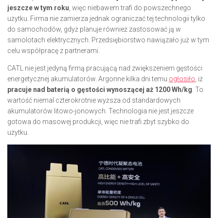
jeszcze w tym roku
, więc niebawem trafi do powszechnego
użytku. Firma nie zamierza jednak ograniczać tej technologii tylko
do samochodów, gdyż planuje również zastosować ją w
samolotach elektrycznych. Przedsiębiorstwo nawiązało już w tym
celu współpracę z partnerami.
CATL nie jest jedyną firmą pracującą nad zwiększeniem gęstości
energetycznej akumulatorów. Argonne kilka dni temu
ogłosiło
, iż
pracuje nad baterią o gęstości wynoszącej aż 1200 Wh/kg
. To
wartość niemal czterokrotnie wyższa od standardowych
akumulatorów litowo-jonowych. Technologia nie jest jeszcze
gotowa do masowej produkcji, więc nie trafi zbyt szybko do
użytku.