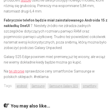
producent
testuje
obecnie dwa prototypy nowego modelu, które
różnią się grubością. Pierwszy ma wspomniane 5,84 mm,
natomiast drugi 6,4 mm.
Fabrycznie telefon będzie miał zainstalowanego Androida 15 z
nakładką OneUI
7. Niestety źródło nie zdradza żadnych
szczegółów dotyczących rozmiaru pamięci RAM oraz
pojemności pamięci użytkowej. Trudno też powiedzieć cokolwiek
na temat wersji kolorystycznych, poza srebrną, którą można było
zobaczyć podczas Galaxy Unpacked.
Galaxy S25 Edge powinien mieć premierę już tej wiosny, ale wciąż
nie wiemy dokładnie kiedy będzie można go kupić.
Na
tej stronie
sprawdzicie ceny smartfonów Samsunga w
polskich sklepach. #reklama
Tags:
android
Samsung
Samsung Galaxy S25
smartfony
You may also like...