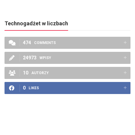
Technogadżet w liczbach
474
COMMENTS
24973
WPISY
10
AUTORZY
0
LIKES