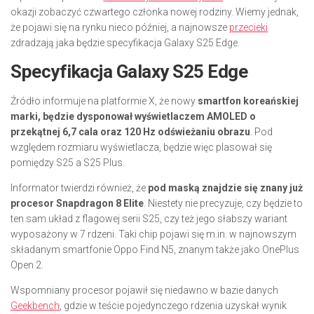
okazji zobaczyć czwartego członka nowej rodziny. Wiemy jednak,
że pojawi się na rynku nieco później, a najnowsze
przecieki
zdradzają jaka będzie specyfikacja Galaxy S25 Edge.
Specyfikacja Galaxy S25 Edge
Źródło informuje na platformie X, że nowy
smartfon koreańskiej
marki, będzie dysponował wyświetlaczem AMOLED o
przekątnej 6,7 cala oraz 120 Hz odświeżaniu obrazu
. Pod
względem rozmiaru wyświetlacza, będzie więc plasował się
pomiędzy S25 a S25 Plus.
Informator twierdzi również, że
pod maską znajdzie się znany już
procesor Snapdragon 8 Elite
. Niestety nie precyzuje, czy będzie to
ten sam układ z flagowej serii S25, czy też jego słabszy wariant
wyposażony w 7 rdzeni. Taki chip pojawi się m.in. w najnowszym
składanym smartfonie Oppo Find N5, znanym także jako OnePlus
Open 2.
Wspomniany procesor pojawił się niedawno w bazie danych
Geekbench
, gdzie w teście pojedynczego rdzenia uzyskał wynik