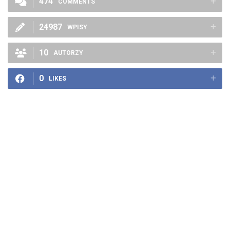
474
COMMENTS
24987
WPISY
10
AUTORZY
0
LIKES