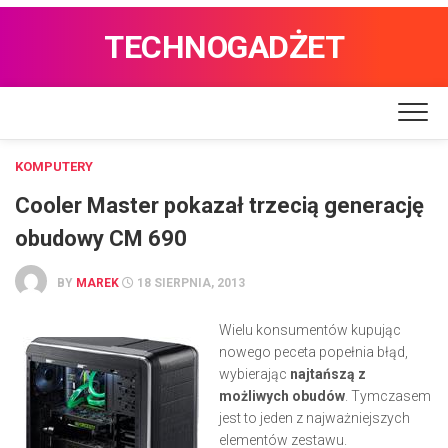
TECHNOGADŻET
KOMPUTERY
Cooler Master pokazał trzecią generację
obudowy CM 690
BY
MAREK
18 SIERPNIA, 2013
Wielu konsumentów kupując
nowego peceta popełnia błąd,
wybierając
najtańszą z
możliwych obudów
. Tymczasem
jest to jeden z najważniejszych
elementów zestawu.