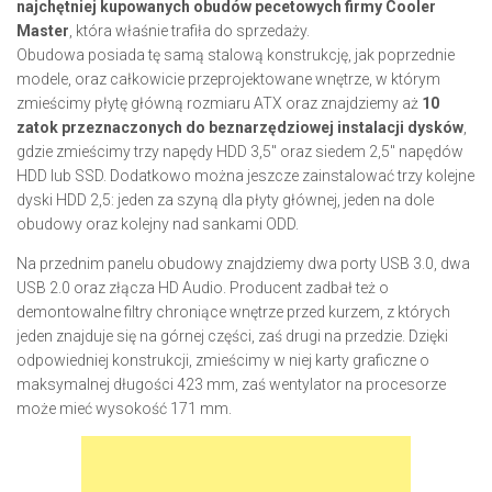
najchętniej kupowanych obudów pecetowych firmy Cooler
Master
, która właśnie trafiła do sprzedaży.
Obudowa posiada tę samą stalową konstrukcję, jak poprzednie
modele, oraz całkowicie przeprojektowane wnętrze, w którym
zmieścimy płytę główną rozmiaru ATX oraz znajdziemy aż
10
zatok przeznaczonych do beznarzędziowej instalacji dysków
,
gdzie zmieścimy trzy napędy HDD 3,5″ oraz siedem 2,5″ napędów
HDD lub SSD. Dodatkowo można jeszcze zainstalować trzy kolejne
dyski HDD 2,5: jeden za szyną dla płyty głównej, jeden na dole
obudowy oraz kolejny nad sankami ODD.
Na przednim panelu obudowy znajdziemy dwa porty USB 3.0, dwa
USB 2.0 oraz złącza HD Audio. Producent zadbał też o
demontowalne filtry chroniące wnętrze przed kurzem, z których
jeden znajduje się na górnej części, zaś drugi na przedzie. Dzięki
odpowiedniej konstrukcji, zmieścimy w niej karty graficzne o
maksymalnej długości 423 mm, zaś wentylator na procesorze
może mieć wysokość 171 mm.