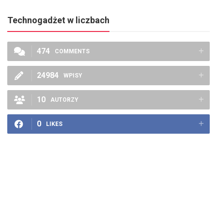
Technogadżet w liczbach
474
COMMENTS
24984
WPISY
10
AUTORZY
0
LIKES