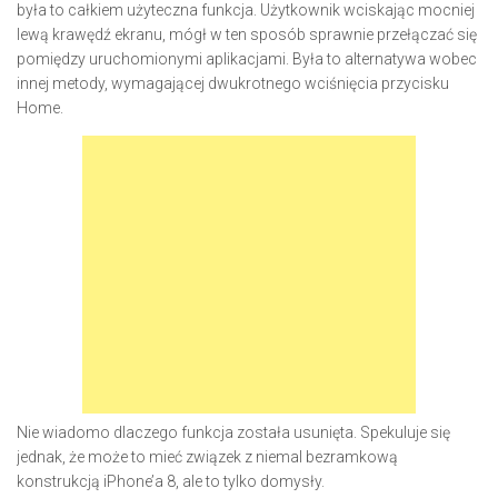
była to całkiem użyteczna funkcja. Użytkownik wciskając mocniej
lewą krawędź ekranu, mógł w ten sposób sprawnie przełączać się
pomiędzy uruchomionymi aplikacjami. Była to alternatywa wobec
innej metody, wymagającej dwukrotnego wciśnięcia przycisku
Home.
Nie wiadomo dlaczego funkcja została usunięta. Spekuluje się
jednak, że może to mieć związek z niemal bezramkową
konstrukcją iPhone’a 8, ale to tylko domysły.