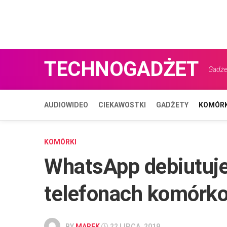
TECHNOGADŻET
Gadżet
AUDIOWIDEO
CIEKAWOSTKI
GADŻETY
KOMÓRK
KOMÓRKI
WhatsApp debiutuje
telefonach komórk
BY
MAREK
22 LIPCA, 2019