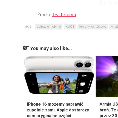
Źródło:
Twitter.com
Tags:
aplikacje mobilne
KaiOS
telefony komórkowe
wha
You may also like...
iPhone 16 możemy naprawić
Armia US
zupełnie sami, Apple dostarczy
broń. Te 
nam oryginalne części
przez 30 