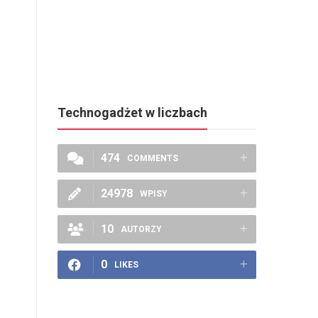
Technogadżet w liczbach
474
COMMENTS
24978
WPISY
10
AUTORZY
0
LIKES