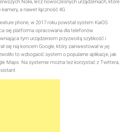
erwszych Nokii, lecz nowoczesnych urządzeniach, które
kamery, a nawet łączność 4G.
ii feature phone, w 2017 roku powstał system KaiOS
ąca się platforma opracowana dla telefonów
wniająca tym urządzeniom przyzwoitą szybkość i
wał się nią koncern Google, który zainwestował w jej
zwoliło to wzbogacić system o popularne aplikacje, jak
le Maps. Na systemie można też korzystać z Twittera,
sistant.