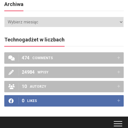
Archiwa
Technogadżet w liczbach
474
COMMENTS
24984
WPISY
10
AUTORZY
0
LIKES