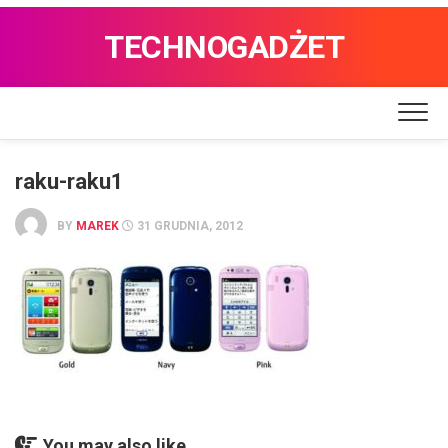
TECHNOGADŻET
raku-raku1
BY
MAREK
31 GRUDNIA, 2012
You may also like...